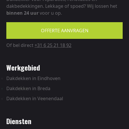
dakbedekkingen. Lekkage of spoed? Wij lossen het
binnen
24 uur
voor u op.
OFFERTE AANVRAGEN
Of bel direct
+31 6 25 21 18 92
werkgebied
Dakdekken in Eindhoven
Dakdekken in Breda
Dakdekken in Veenendaal
diensten