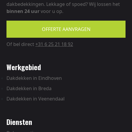
dakbedekkingen. Lekkage of spoed? Wij lossen het
binnen
24 uur
voor u op.
OFFERTE AANVRAGEN
Of bel direct
+31 6 25 21 18 92
werkgebied
Dakdekken in Eindhoven
Dakdekken in Breda
Dakdekken in Veenendaal
diensten